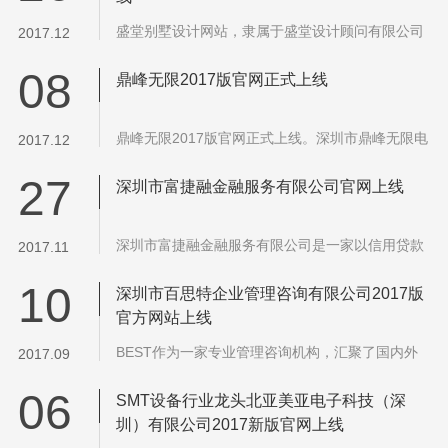
盛堂别墅设计网站，隶属于盛堂设计顾问有限公司
2017.12
子网站，专注别墅设计领域。盛堂设计顾问有限公
08
司由盛思民先生创办盛堂设计是一家高端室内外环
鼎峰无限2017版官网正式上线
境设计品牌公司致力于提供高…...
鼎峰无限2017版官网正式上线。深圳市鼎峰无限电
2017.12
子有限公司是一家专业从事无人机产品研发，嵌入
27
式物联网产品，无线射频产品，网络云存储，数字
深圳市富捷融金融服务有限公司官网上线
视频设备的国家级高科技创新…...
深圳市富捷融金融服务有限公司是一家以信用贷款
2017.11
为主的专业性强的大型综合金融服务机构，于2015
10
年5月10日成立，旗下分公司分别分布在深圳市和
深圳市百思特企业管理咨询有限公司2017版
上海市。总部及分公司均位于…...
官方网站上线
BEST作为一家专业管理咨询机构，汇聚了国内外
2017.09
一流企业和咨询机构的管理专家，分别是来自HP、
06
IBM、Hay、埃森哲、华为等世界一流标杆企业的
SMT设备行业龙头北亚美亚电子科技（深
咨询与管理精英，他们在BEST近十…...
圳）有限公司2017新版官网上线